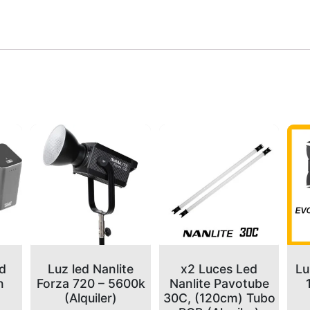
ed
Luz led Nanlite
x2 Luces Led
Lu
n
Forza 720 – 5600k
Nanlite Pavotube
(Alquiler)
30C, (120cm) Tubo