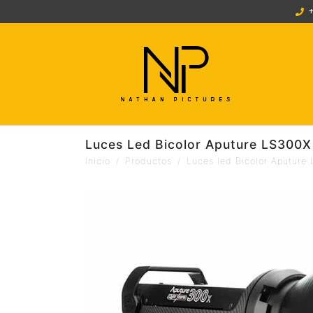
Luces Led Bicolor Aputure LS300X 
Inicio
Productos
Luces led Bicolor Aputure 