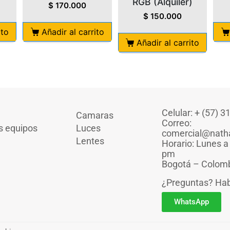
RGB (Alquiler)
$
170.000
$
150.000
ito
Añadir al carrito
Añadir al carrito
Celular: + (57) 
Camaras
Correo:
s equipos
Luces
comercial@nath
Lentes
Horario: Lunes a
pm
Bogotá – Colom
¿Preguntas? Ha
WhatsApp