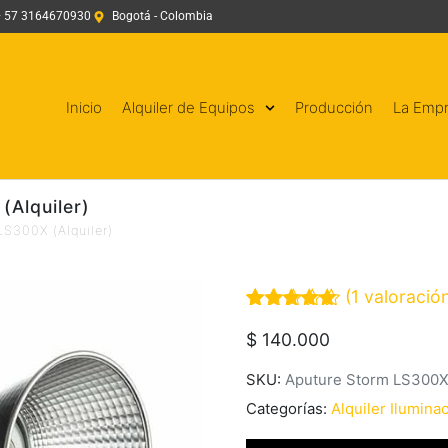
+ 57 3164670930
Bogotá - Colombia
Inicio
Alquiler de Equipos
Producción
La Emp
(Alquiler)
LS300X (Alquiler)
(
1
valoración
Valorado
1
$
140.000
con
5.00
de
5 en base
a
valoración
SKU:
Aputure Storm LS300
de un
cliente
Categorías:
Alquiler Ilumina