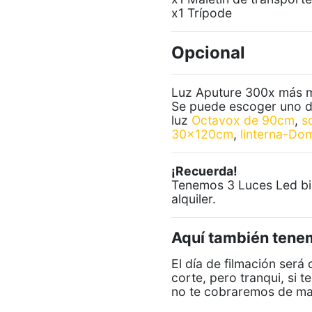
x1 Trípode
Opcional
Luz Aputure 300x más 
Se puede escoger uno de
luz
Octavox de 90cm
,
s
30x120cm
,
linterna-D
¡Recuerda!
Tenemos 3 Luces Led bi
alquiler.
Aquí también ten
El día de filmación será 
corte, pero tranqui, si 
no te cobraremos de ma