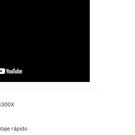
LS300X
taje rápido
e