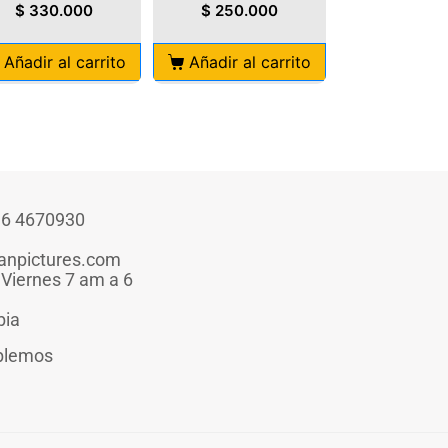
$
330.000
$
250.000
Añadir al carrito
Añadir al carrito
316 4670930
anpictures.com
 Viernes 7 am a 6
bia
blemos