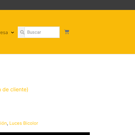
resa
 de cliente)
X
ción
,
Luces Bicolor