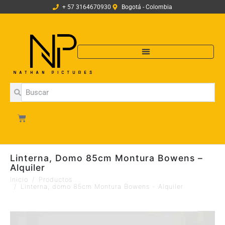
+ 57 3164670930
Bogotá - Colombia
Linterna, Domo 85cm Montura Bowens –
Alquiler
Inicio
Productos
Linterna, domo 85cm Montura Bowens - Alquiler