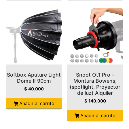
Softbox Aputure Light
Snoot Ot1 Pro –
Dome II 90cm
Montura Bowens,
(spotlight, Proyector
$
40.000
de luz) Alquiler
$
140.000
Añadir al carrito
Añadir al carrito