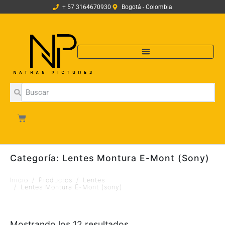
+ 57 3164670930
Bogotá - Colombia
Categoría:
Lentes Montura E-Mont (sony)
Inicio
Productos
Lentes
Lentes Montura E-Mont (sony)
Mostrando los 12 resultados