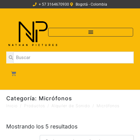
+ 57 3164670930
Bogotá - Colombia
Categoría:
Micrófonos
Inicio
Productos
Alquiler de Sonido
Micrófonos
Mostrando los 5 resultados