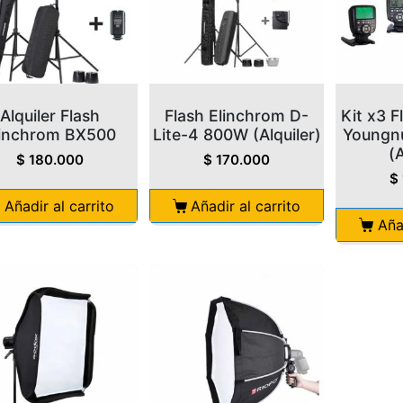
Alquiler Flash
Flash Elinchrom D-
Kit x3 F
linchrom BX500
Lite-4 800W (Alquiler)
Youngn
(A
$
180.000
$
170.000
$
Añadir al carrito
Añadir al carrito
Aña