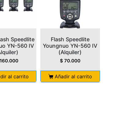
lash Speedlite
Flash Speedlite
uo YN-560 IV
Youngnuo YN-560 IV
lquiler)
(Alquiler)
160.000
$
70.000
dir al carrito
Añadir al carrito