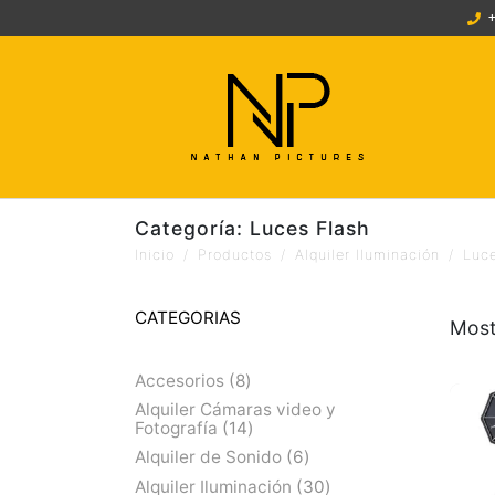
Categoría:
Luces Flash
Inicio
Productos
Alquiler Iluminación
Luce
CATEGORIAS
Most
Accesorios
8
Alquiler Cámaras video y
Fotografía
14
Alquiler de Sonido
6
Alquiler Iluminación
30