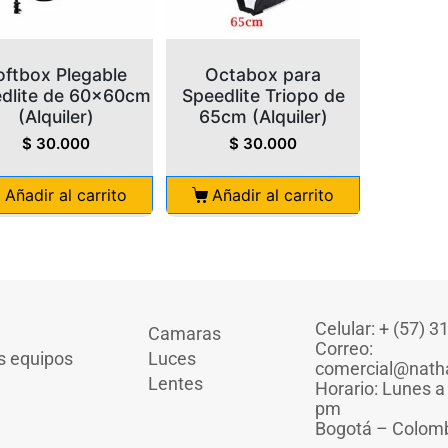
oftbox Plegable
Octabox para
dlite de 60x60cm
Speedlite Triopo de
(Alquiler)
65cm (Alquiler)
$
30.000
$
30.000
Añadir al carrito
Añadir al carrito
Celular: + (57) 
Camaras
Correo:
s equipos
Luces
comercial@nath
Lentes
Horario: Lunes a
pm
Bogotá – Colom