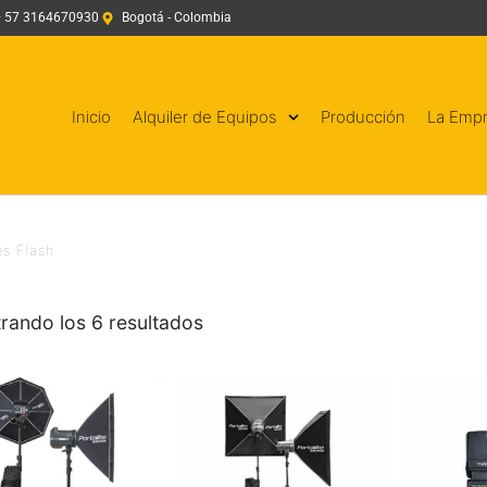
+ 57 3164670930
Bogotá - Colombia
Inicio
Alquiler de Equipos
Producción
La Emp
s Flash
rando los 6 resultados