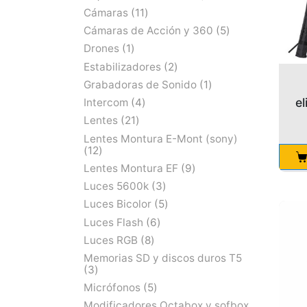
Cámaras
11
Cámaras de Acción y 360
5
Drones
1
Estabilizadores
2
Grabadoras de Sonido
1
e
Intercom
4
Lentes
21
Lentes Montura E-Mont (sony)
12
Lentes Montura EF
9
Luces 5600k
3
Luces Bicolor
5
Luces Flash
6
Luces RGB
8
Memorias SD y discos duros T5
3
Micrófonos
5
Modificadores Octabox y sofbox