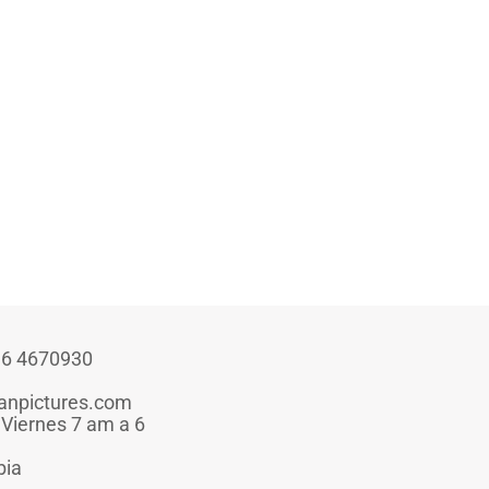
316 4670930
anpictures.com
 Viernes 7 am a 6
bia