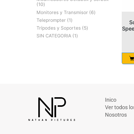
10
Monitores y Transmisor
6
Teleprompter
1
S
Trípodes y Soportes
5
Spee
SIN CATEGORIA
1
Inico
Ver todos lo
Nosotros