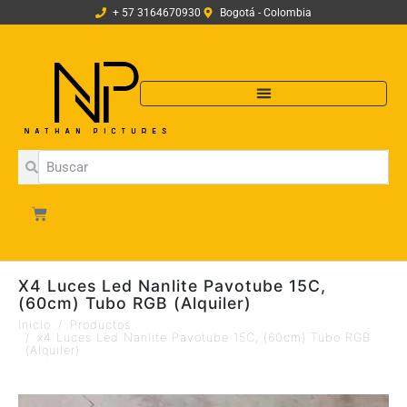
+ 57 3164670930
Bogotá - Colombia
X4 Luces Led Nanlite Pavotube 15C,
(60cm) Tubo RGB (Alquiler)
Inicio
Productos
x4 Luces Led Nanlite Pavotube 15C, (60cm) Tubo RGB
(Alquiler)