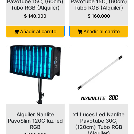
Pavotube 15C, (60cm)
Pavotube 15C, (60cm)
Tubo RGB (Alquiler)
Tubo RGB (Alquiler)
$
140.000
$
160.000
Añadir al carrito
Añadir al carrito
Alquiler Nanlite
x1 Luces Led Nanlite
PavoSlim 120C luz led
Pavotube 30C,
RGB
(120cm) Tubo RGB
(Alquiler)