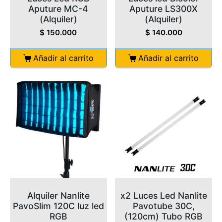
Aputure MC-4
Aputure LS300X
(Alquiler)
(Alquiler)
$
150.000
$
140.000
Añadir al carrito
Añadir al carrito
Alquiler Nanlite
x2 Luces Led Nanlite
PavoSlim 120C luz led
Pavotube 30C,
RGB
(120cm) Tubo RGB