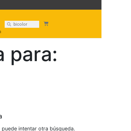
a
 para:
a
s, puede intentar otra búsqueda.