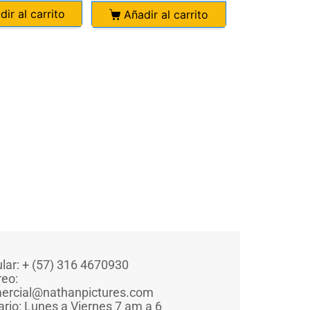
dir al carrito
Añadir al carrito
ular: + (57) 316 4670930
reo:
ercial@nathanpictures.com
ario: Lunes a Viernes 7 am a 6