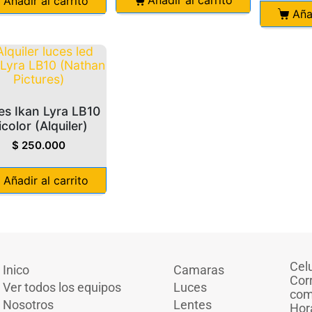
Añadir al carrito
Aña
es Ikan Lyra LB10
icolor (Alquiler)
$
250.000
Añadir al carrito
Cel
Inico
Camaras
Cor
Ver todos los equipos
Luces
com
Nosotros
Lentes
Hor