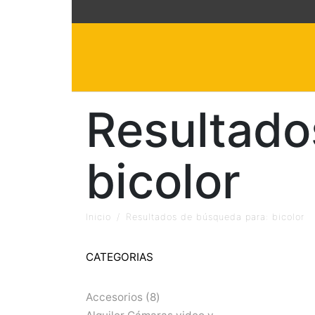
Resultado
bicolor
Inicio
Resultados de búsqueda para: bicolor
CATEGORIAS
Accesorios
8