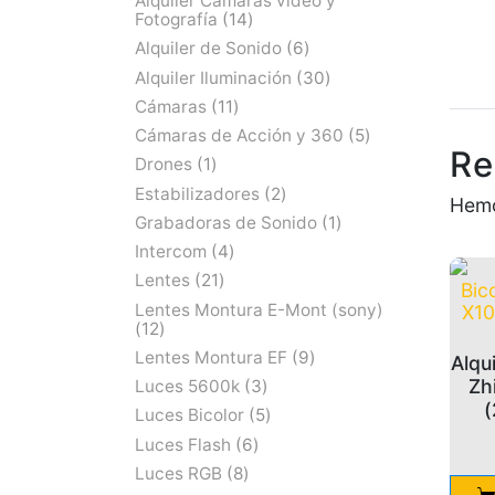
Alquiler Cámaras video y
Fotografía
14
Alquiler de Sonido
6
Alquiler Iluminación
30
Cámaras
11
Cámaras de Acción y 360
5
Re
Drones
1
Estabilizadores
2
Hemo
Grabadoras de Sonido
1
Intercom
4
Lentes
21
Lentes Montura E-Mont (sony)
12
Lentes Montura EF
9
Alqu
Zh
Luces 5600k
3
(
Luces Bicolor
5
Luces Flash
6
Luces RGB
8