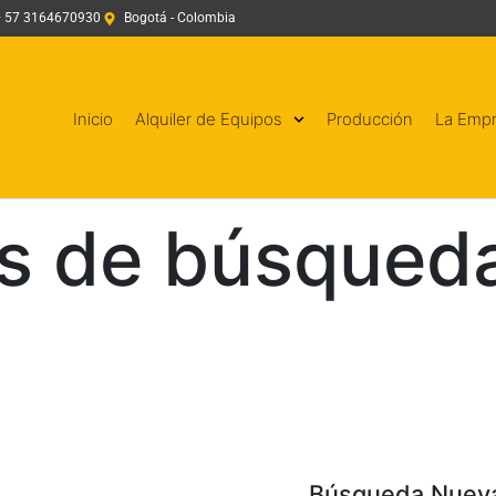
+ 57 3164670930
Bogotá - Colombia
Inicio
Alquiler de Equipos
Producción
La Emp
s de búsqueda
Búsqueda Nuev