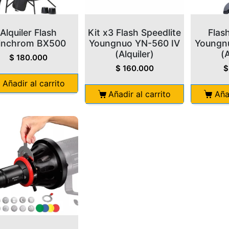
Alquiler Flash
Kit x3 Flash Speedlite
Flas
linchrom BX500
Youngnuo YN-560 IV
Youngn
(Alquiler)
(A
$
180.000
$
160.000
$
Añadir al carrito
Añadir al carrito
Aña