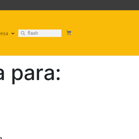
resa
 para:
a