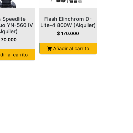
h Speedlite
Flash Elinchrom D-
uo YN-560 IV
Lite-4 800W (Alquiler)
lquiler)
$
170.000
70.000
Añadir al carrito
dir al carrito