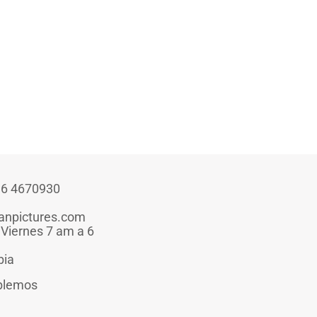
316 4670930
anpictures.com
 Viernes 7 am a 6
bia
blemos