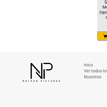
S
M
(sp
Inico
Ver todos lo
Nosotros