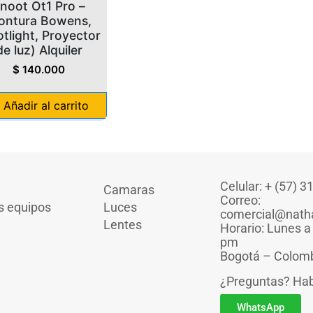
noot Ot1 Pro –
ontura Bowens,
otlight, Proyector
de luz) Alquiler
$
140.000
Añadir al carrito
Celular: + (57) 
Camaras
Correo:
s equipos
Luces
comercial@nath
Lentes
Horario: Lunes a
pm
Bogotá – Colom
¿Preguntas? Ha
WhatsApp